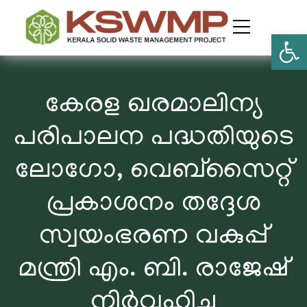
Open
കേരള ഖരമാലിന്യ
പരിപാലന പദ്ധതിയുടെ
ലോഗോ, വെബ്സൈറ്റ്
പ്രകാശനം തദ്ദേശ
സ്വയംഭരണ വകുപ്പ്
മന്ത്രി എം. ബി. രാജേഷ്
നിർവഹിച്ചു