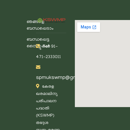
ഞങ്ങളെ
ബന്ധപ്പെടാം
ബന്ധപ്പെട്ട
സൈറ്റുകൾ
Tel: 91-
471-2333011
spmukswmp@gmail.com
കേരള
ഖരമാലിന്യ
പരിപാലന
പദ്ധതി
(KSWMP)
തദ്ദേശ