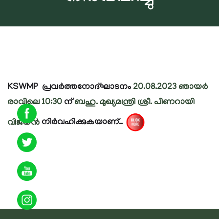
KSWMP പ്രവർത്തനോദ്ഘാടനം
20.08.2023 ഞായർ
രാവിലെ 10:30
ന്
ബഹു. മുഖ്യമന്ത്രി ശ്രീ. പിണറായി
വിജയൻ
നിർവഹിക്കുകയാണ്..