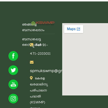
ഞങ്ങളെ
ബന്ധപ്പെടാം
ബന്ധപ്പെട്ട
സൈറ്റുകൾ
Tel: 91-
471-2333011
spmukswmp@gmail.com
കേരള
ഖരമാലിന്യ
പരിപാലന
പദ്ധതി
(KSWMP)