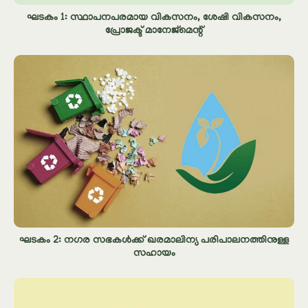
ഘടകം 1: സ്ഥാപനപരമായ വികസനം, ശേഷി വികസനം,
പ്രോജക്ട് മാനേജ്മെന്റ്
ഘടകം 2: നഗര സഭകൾക്ക് ഖരമാലിന്യ പരിപാലനത്തിനുള്ള
സഹായം