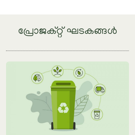
പ്രോജക്റ്റ് ഘടകങ്ങൾ