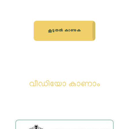
കൂടുതൽ കാണുക
വീഡിയോ കാണാം