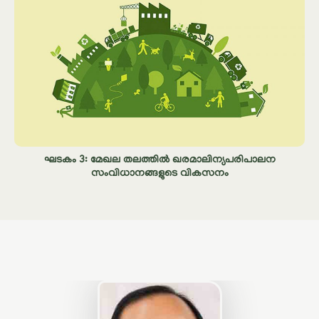
ഘടകം 3: മേഖല തലത്തിൽ ഖരമാലിന്യപരിപാലന
സംവിധാനങ്ങളുടെ വികസനം