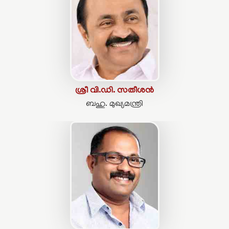
ശ്രീ വി.ഡി. സതീശൻ
ബഹു. മുഖ്യമന്ത്രി