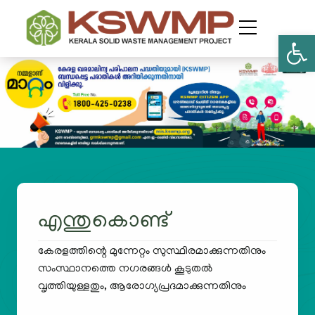
Open
എന്തുകൊണ്ട്
കേരളത്തിന്റെ മുന്നേറ്റം സുസ്ഥിരമാക്കുന്നതിനും
സംസ്ഥാനത്തെ നഗരങ്ങൾ കൂടുതൽ
വൃത്തിയുള്ളതും, ആരോഗ്യപ്രദമാക്കുന്നതിനും