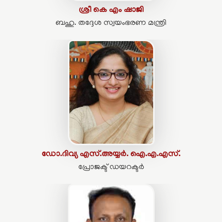
ശ്രീ കെ എം ഷാജി
ബഹു. തദ്ദേശ സ്വയംഭരണ മന്ത്രി
ഡോ.ദിവ്യ എസ്.അയ്യർ. ഐ.എ.എസ്.
പ്രോജക്ട് ഡയറക്ടർ