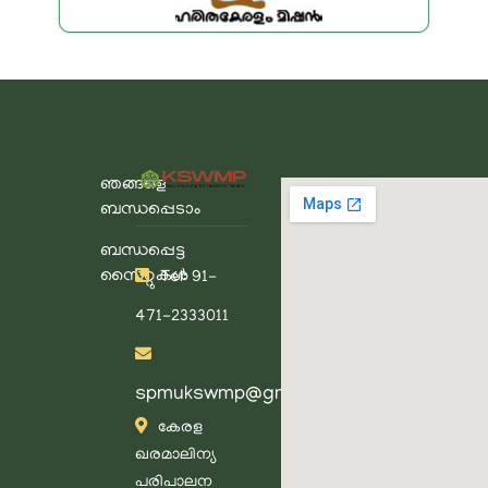
ഞങ്ങളെ
ബന്ധപ്പെടാം
ബന്ധപ്പെട്ട
സൈറ്റുകൾ
Tel: 91-
471-2333011
spmukswmp@gmail.com
കേരള
ഖരമാലിന്യ
പരിപാലന