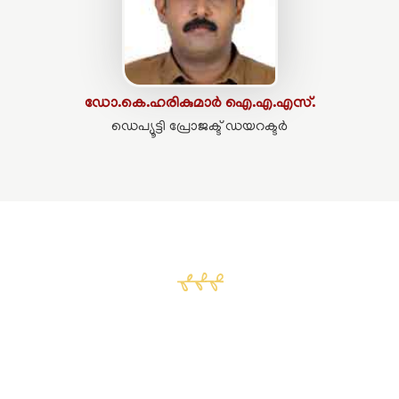
ഡോ.കെ.ഹരികുമാർ ഐ.എ.എസ്.
ഡെപ്യൂട്ടി പ്രോജക്ട് ഡയറക്ടർ
മാറ്റം നമ്മളിൽ
നിന്ന് തുടങ്ങട്ടെ