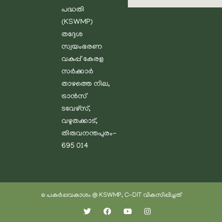
പദ്ധതി
(KSWMP)
തദ്ദേശ
സ്വയംഭരണ
വകുപ്പ് കേരള
സർക്കാർ
താഴത്തെ നില,
ട്രാൻസ്
ടവേഴ്സ്,
വഴുതക്കാട്,
തിരുവനന്തപുരം-
695 014
© പകർപ്പവകാശം @ KSWMP, C-DIT വികസിപ്പിച്ചത്